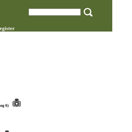
egister
ug 6)