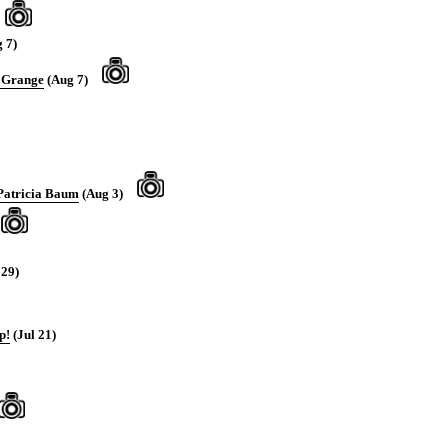
 7)
d Grange
(Aug 7)
 Patricia Baum
(Aug 3)
 29)
p!
(Jul 21)